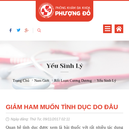
Yếu Sinh Lý
›
›
›
Trang Chủ
Nam Giới
Rối Loạn Cương Dương
Yếu Sinh Lý
GIẢM HAM MUỐN TÌNH DỤC DO ĐÂU
Ngày đăng: Thứ Tư, 09/11/2017 02:11
Quan hệ tình dục được xem là bài thuốc với rất nhiều tác dụng