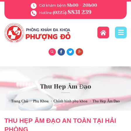
8h00 - 20h00
Giờ khám bệnh
8831 239
(0225)
Hotline
Thu Hẹp Âm Đạo
›
›
›
Trang Chủ
Phụ Khoa
Chỉnh hình phụ khoa
Thu Hẹp Âm Đạo
THU HẸP ÂM ĐẠO AN TOÀN TẠI HẢI
PHÒNG