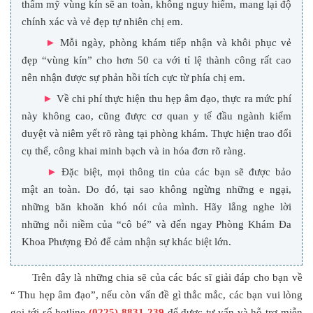
thẩm mỹ vùng kín sẽ an toàn, không nguy hiểm, mang lại độ
chính xác và vẻ đẹp tự nhiên chị em.
►
Mỗi ngày, phòng khám tiếp nhận và khôi phục vẻ
đẹp “vùng kín” cho hơn 50 ca với tỉ lệ thành công rất cao
nên nhận được sự phản hồi tích cực từ phía chị em.
►
Về chi phí thực hiện thu hẹp âm đạo, thực ra mức phí
này không cao, cũng được cơ quan y tế đầu ngành kiểm
duyệt và niêm yết rõ ràng tại phòng khám. Thực hiện trao đổi
cụ thể, công khai minh bạch và in hóa đơn rõ ràng.
►
Đặc biệt, mọi thông tin của các bạn sẽ được bảo
mật an toàn. Do đó, tại sao không ngừng những e ngại,
những băn khoăn khó nói của mình. Hãy lắng nghe lời
những nỗi niềm của “cô bé” và đến ngay Phòng Khám Đa
Khoa Phượng Đỏ để cảm nhận sự khác biệt lớn.
Trên đây là những chia sẽ của các bác sĩ giải đáp cho bạn về
“ Thu hẹp âm đạo”, nếu còn vấn đề gì thắc mắc, các bạn vui lòng
gọi tới số hotline
(0225) 8831 239
để được tư vấn và hỗ trợ miễn