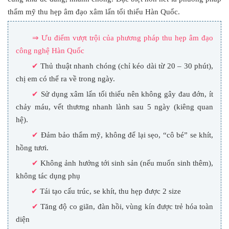
thẩm mỹ thu hẹp âm đạo xâm lấn tối thiểu Hàn Quốc.
⇒ Ưu điểm vượt trội của phương pháp thu hẹp âm đạo
công nghệ Hàn Quốc
✔
Thủ thuật nhanh chóng (chỉ kéo dài từ 20 – 30 phút),
chị em có thể ra về trong ngày.
✔
Sử dụng xâm lấn tối thiểu nên không gây đau đớn, ít
chảy máu, vết thương nhanh lành sau 5 ngày (kiêng quan
hệ).
✔
Đảm bảo thẩm mỹ, không để lại sẹo, “cô bé” se khít,
hồng tươi.
✔
Không ảnh hưởng tới sinh sản (nếu muốn sinh thêm),
không tác dụng phụ
✔
Tái tạo cấu trúc, se khít, thu hẹp được 2 size
✔
Tăng độ co giãn, đàn hồi, vùng kín được trẻ hóa toàn
diện