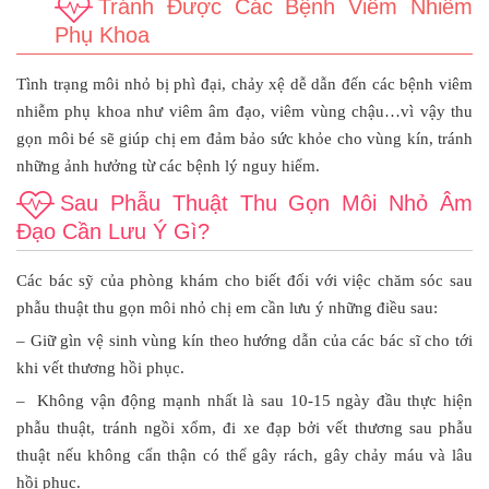
Tránh Được Các Bệnh Viêm Nhiễm
Phụ Khoa
Tình trạng môi nhỏ bị phì đại, chảy xệ dễ dẫn đến các bệnh viêm
nhiễm phụ khoa như viêm âm đạo, viêm vùng chậu…vì vậy thu
gọn môi bé sẽ giúp chị em đảm bảo sức khỏe cho vùng kín, tránh
những ảnh hưởng từ các bệnh lý nguy hiểm.
Sau Phẫu Thuật Thu Gọn Môi Nhỏ Âm
Đạo Cần Lưu Ý Gì?
Các bác sỹ của phòng khám cho biết đối với việc chăm sóc sau
phẫu thuật thu gọn môi nhỏ chị em cần lưu ý những điều sau:
– Giữ gìn vệ sinh vùng kín theo hướng dẫn của các bác sĩ cho tới
khi vết thương hồi phục.
– Không vận động mạnh nhất là sau 10-15 ngày đầu thực hiện
phẫu thuật, tránh ngồi xổm, đi xe đạp bởi vết thương sau phẫu
thuật nếu không cẩn thận có thể gây rách, gây chảy máu và lâu
hồi phục.