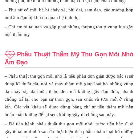
những phụ nữ bị tổn thương ở âm đạo do tại nạn, chấn thương.
– Phụ nữ có môi bé bị chảy xệ, phì đại, sạm đen, các trường hợp
môi âm đạo bị khô do quan hệ tình dục
– Chị em bị tai nạn và gặp phải những thương tổn ở vùng kín gây
mất thẩm mỹ
Phẫu Thuật Thẩm Mỹ Thu Gọn Môi Nhỏ
Âm Đạo
– Phẫu thuật thu gọn môi nhỏ là tiểu phẫu đơn giản được bác sĩ sử
dụng kĩ thuật cắt, nối và may thẩm mỹ giúp loại bỏ những vùng
da chảy xệ, da thừa, thâm đen mà không gây đau đớn, nhanh
chóng trả lại cho bạn sự thon gọn, săn chắc và tươi mới ở vùng
kín. Các vết khâu sẽ được dùng bằng chỉ tự tiêu thẩm mỹ nên
hoàn toàn không để lại sẹo, không gây di chứng sau này.
– Để tiến hành phẫu thuật thu gọn môi nhỏ, trước tiên bác sĩ sẽ
gây tê tại môi nhỏ sau đó thực hiện tiểu phẫu nhằm loại bỏ những