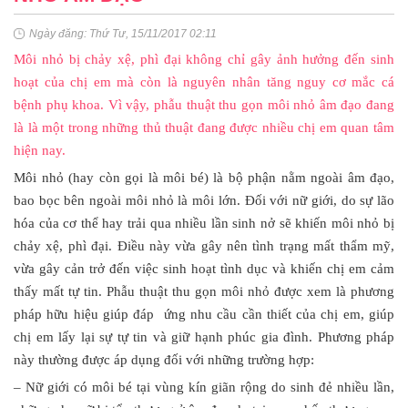
Ngày đăng: Thứ Tư, 15/11/2017 02:11
Môi nhỏ bị chảy xệ, phì đại không chỉ gây ảnh hưởng đến sinh
hoạt của chị em mà còn là nguyên nhân tăng nguy cơ mắc cá
bệnh phụ khoa. Vì vậy, phẫu thuật thu gọn môi nhỏ âm đạo đang
là là một trong những thủ thuật đang được nhiều chị em quan tâm
hiện nay.
Môi nhỏ (hay còn gọi là môi bé) là bộ phận nằm ngoài âm đạo,
bao bọc bên ngoài môi nhỏ là môi lớn. Đối với nữ giới, do sự lão
hóa của cơ thể hay trải qua nhiều lần sinh nở sẽ khiến môi nhỏ bị
chảy xệ, phì đại. Điều này vừa gây nên tình trạng mất thẩm mỹ,
vừa gây cản trở đến việc sinh hoạt tình dục và khiến chị em cảm
thấy mất tự tin. Phẫu thuật thu gọn môi nhỏ được xem là phương
pháp hữu hiệu giúp đáp ứng nhu cầu cần thiết của chị em, giúp
chị em lấy lại sự tự tin và giữ hạnh phúc gia đình. Phương pháp
này thường được áp dụng đối với những trường hợp:
– Nữ giới có môi bé tại vùng kín giãn rộng do sinh đẻ nhiều lần,