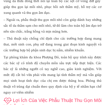
vùng da thừa đồng thời nối lại toàn bộ các sợi cơ vòng đứt gãy
giúp thu gọn lại môi nhỏ, phục hồi nét thẩm mỹ, hỗ trợ các cơ
xung quanh và thu gọn âm đạo.
– Ngoài ra, phẫu thuật thu gọn môi nhỏ còn giúp đánh bay những
sắc tố da thâm sạm cho môi nhỏ, từ đó làm cho toàn bộ âm đạo trở
nên săn chắc, trắng hồng và mịn màng hơn.
– Thủ thuật này chống chỉ định cho các trường hợp đang mang
thai, mới sinh con, phụ nữ đang trong giai đoạn kinh nguyệt và
các trường hợp bộ phận sinh dục bị nấm, nhiễm khuẩn.
Tại phòng khám đa khoa Phượng Đỏ, toàn bộ quy trình này được
các bác sỹ có trình độ chuyên môn sâu trực tiếp thực hiện. Các
bác sỹ là những người có tay nghề cao, giàu kinh nghiệm. Với
mức độ cắt bỏ vừa phải vừa mang lại tính thẩm mỹ mà vẫn giúp
mọi sinh hoạt tình dục của chị em được thăng hoa. Phòng thủ
thuật vô trùng đạt chuẩn theo quy định của bộ y tế nhằm hạn chế
nguy cơ viêm nhiễm
Lợi Ích Của Việc Phẫu Thuật Thu Gọn Môi