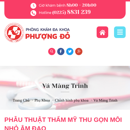
8h00 - 20h00
Giờ khám bệnh
8831 239
(0225)
Hotline
Vá Màng Trinh
›
›
›
Trang Chủ
Phụ Khoa
Chỉnh hình phụ khoa
Vá Màng Trinh
PHẪU THUẬT THẨM MỸ THU GỌN MÔI
NHỎ ÂM ĐẠO