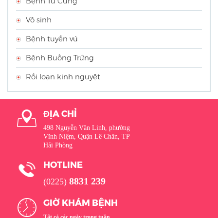
Bệnh Tử Cung
Vô sinh
Bệnh tuyến vú
Bệnh Buồng Trứng
Rối loạn kinh nguyệt
ĐỊA CHỈ
498 Nguyễn Văn Linh, phường
Vĩnh Niệm, Quận Lê Chân, TP
Hải Phòng
HOTLINE
8831 239
(0225)
GIỜ KHÁM BỆNH
Tất cả các ngày trong tuần